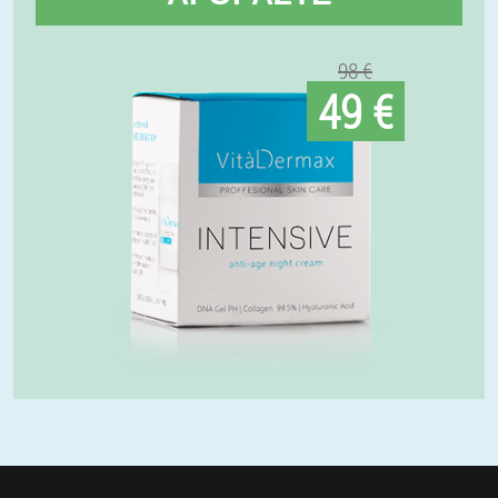
98 €
49 €