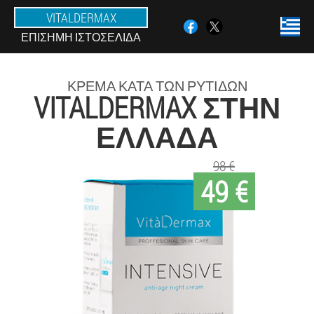
VITALDERMAX
ΕΠΊΣΗΜΗ ΙΣΤΟΣΕΛΊΔΑ
ΚΡΈΜΑ ΚΑΤΆ ΤΩΝ ΡΥΤΊΔΩΝ
VITALDERMAX ΣΤΗΝ
ΕΛΛΆΔΑ
98 €
49 €