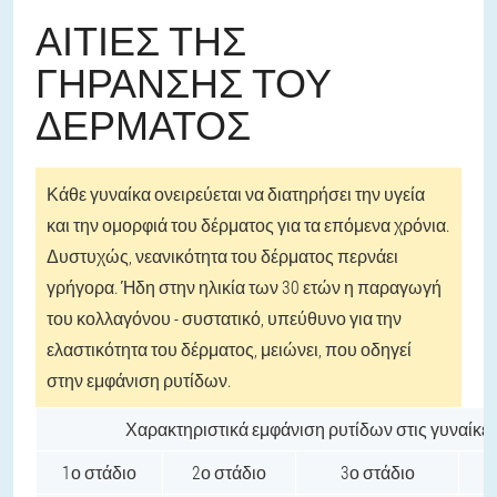
ΑΙΤΊΕΣ ΤΗΣ
ΓΉΡΑΝΣΗΣ ΤΟΥ
ΔΈΡΜΑΤΟΣ
Κάθε γυναίκα ονειρεύεται να διατηρήσει την υγεία
και την ομορφιά του δέρματος για τα επόμενα χρόνια.
Δυστυχώς, νεανικότητα του δέρματος περνάει
γρήγορα. Ήδη στην ηλικία των 30 ετών η παραγωγή
του κολλαγόνου - συστατικό, υπεύθυνο για την
ελαστικότητα του δέρματος, μειώνει, που οδηγεί
στην εμφάνιση ρυτίδων.
Χαρακτηριστικά εμφάνιση ρυτίδων στις γυναίκε
1ο στάδιο
2ο στάδιο
3ο στάδιο
4