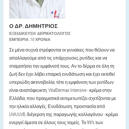
Ο ΔΡ. ΔΗΜΉΤΡΙΟΣ
ΕΞΕΙΔΊΚΕΥΣΗ:
ΔΕΡΜΑΤΟΛΌΓΟΣ
ΕΜΠΕΙΡΊΑ:
10 ΧΡΌΝΙΑ
Σε μένα συχνά στρέφονται οι γυναίκες που θέλουν να
απαλλαγούμε από τις υπάρχουσες ρυτίδες και να
σταματήσει την εμφάνισή τους. Αν το δέρμα σε όλη τη
ζωή δεν έχει λάβει επαρκή ενυδάτωση και έχει εκτεθεί
υπεριώδη ακτινοβολία, τότε η εμφάνιση των ρυτίδων
είναι αναπόφευκτη. VitalDermax Intensive - κρέμα στην
Ελλάδα, που πραγματικά αντιμετωπίζει σχετίζονται με
την ηλικία αλλαγές. Ενυδάτωση, προστασία από
UVA/UVB, διέγερση της παραγωγής κολλαγόνου - κρέμα
ενεργεί άμεσα σε όλους τους τομείς. Το 99% των