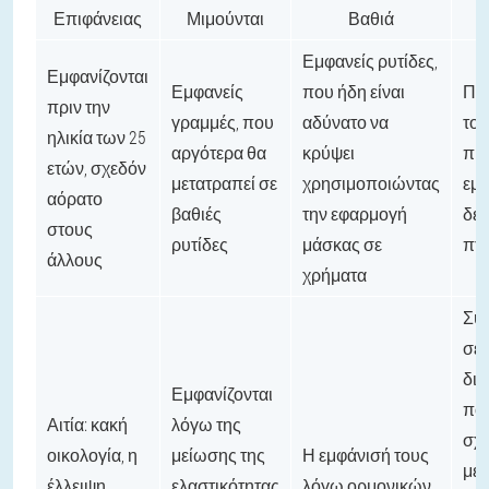
Επιφάνειας
Μιμούνται
Βαθιά
Γ
Εμφανείς ρυτίδες,
Εμφανίζονται
Εμφανείς
που ήδη είναι
Παρ
πριν την
γραμμές, που
αδύνατο να
το 
ηλικία των 25
αργότερα θα
κρύψει
πρ
ετών, σχεδόν
μετατραπεί σε
χρησιμοποιώντας
εμφ
αόρατο
βαθιές
την εφαρμογή
δερ
στους
ρυτίδες
μάσκας σε
πτ
άλλους
χρήματα
Συ
σε 
δια
Εμφανίζονται
πο
Αιτία: κακή
λόγω της
σχε
οικολογία, η
μείωσης της
Η εμφάνισή τους
με
έλλειψη
ελαστικότητας
λόγω ορμονικών