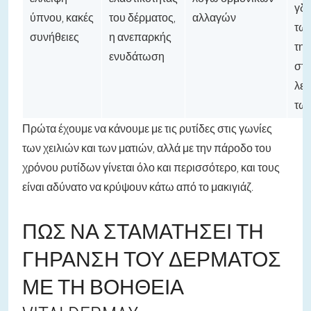
γδ
ύπνου, κακές
του δέρματος,
αλλαγών
των
συνήθειες
η ανεπαρκής
την
ενυδάτωση
στ
λει
τω
Πρώτα έχουμε να κάνουμε με τις ρυτίδες στις γωνίες
των χειλιών και των ματιών, αλλά με την πάροδο του
χρόνου ρυτίδων γίνεται όλο και περισσότερο, και τους
είναι αδύνατο να κρύψουν κάτω από το μακιγιάζ.
ΠΏΣ ΝΑ ΣΤΑΜΑΤΉΣΕΙ ΤΗ
ΓΉΡΑΝΣΗ ΤΟΥ ΔΈΡΜΑΤΟΣ
ΜΕ ΤΗ ΒΟΉΘΕΙΑ